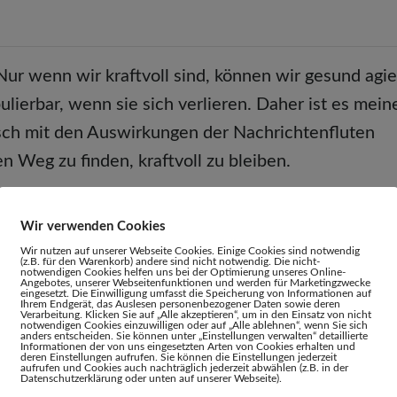
ur wenn wir kraftvoll sind, können wir gesund agie
erbar, wenn sie sich verlieren. Daher ist es mein
isch mit den Auswirkungen der Nachrichtenfluten
 Weg zu finden, kraftvoll zu bleiben.
ktuelle Nachrichtenflut und beobachtest einen zune
Wir verwenden Cookies
eicht mit Sorge, dass sich viele Menschen zu schn
Wir nutzen auf unserer Webseite Cookies. Einige Cookies sind notwendig
(z.B. für den Warenkorb) andere sind nicht notwendig. Die nicht-
notwendigen Cookies helfen uns bei der Optimierung unseres Online-
t gar nicht ihre eigene ist? Was möchtest du dem
Angebotes, unserer Webseitenfunktionen und werden für Marketingzwecke
eingesetzt. Die Einwilligung umfasst die Speicherung von Informationen auf
hkeiten, in gesunder Weise auf sich und andere zu
Ihrem Endgerät, das Auslesen personenbezogener Daten sowie deren
Verarbeitung. Klicken Sie auf „Alle akzeptieren“, um in den Einsatz von nicht
notwendigen Cookies einzuwilligen oder auf „Alle ablehnen“, wenn Sie sich
n wir unser seelisches Immunsystem auf und sind
anders entscheiden. Sie können unter „Einstellungen verwalten“ detaillierte
Informationen der von uns eingesetzten Arten von Cookies erhalten und
deren Einstellungen aufrufen. Sie können die Einstellungen jederzeit
enau gelingt das deiner Meinung nach? Wie schaffen
aufrufen und Cookies auch nachträglich jederzeit abwählen (z.B. in der
Datenschutzerklärung oder unten auf unserer Webseite).
n?