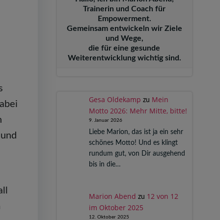
Trainerin und Coach für
Empowerment.
Gemeinsam entwickeln wir Ziele
und Wege,
die für eine gesunde
Weiterentwicklung wichtig sind.
s
Gesa Oldekamp
Mein
zu
abei
Motto 2026: Mehr Mitte, bitte!
h
9. Januar 2026
Liebe Marion, das ist ja ein sehr
 und
schönes Motto! Und es klingt
rundum gut, von Dir ausgehend
bis in die…
ll
Marion Abend
12 von 12
zu
m
im Oktober 2025
12. Oktober 2025