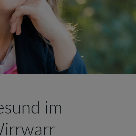
esund im
irrwarr