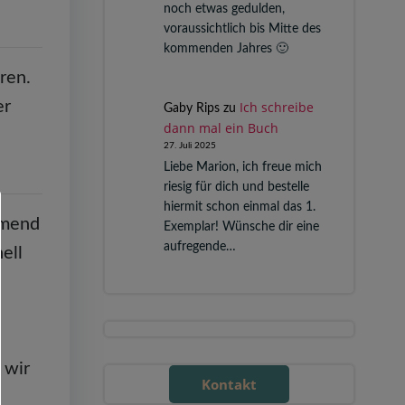
noch etwas gedulden,
voraussichtlich bis Mitte des
kommenden Jahres 🙂
ren.
er
Ich schreibe
Gaby Rips
zu
dann mal ein Buch
27. Juli 2025
Liebe Marion, ich freue mich
riesig für dich und bestelle
hiermit schon einmal das 1.
hmend
Exemplar! Wünsche dir eine
aufregende…
ell
 wir
Kontakt