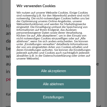
trage sie bei dir. Dann kannst du sie
Wir verwenden Cookies
dir jederzeit vor Augen führen.
Wir nutzen auf unserer Webseite Cookies. Einige Cookies
sind notwendig (z.B. für den Warenkorb) andere sind nicht
notwendig. Die nicht-notwendigen Cookies helfen uns bei
der Optimierung unseres Online-Angebotes, unserer
Webseitenfunktionen und werden für Marketingzwecke
Ich freue mich sehr, wenn der eine oder
eingesetzt. Die Einwilligung umfasst die Speicherung von
Informationen auf Ihrem Endgerät, das Auslesen
andere Tipp hilfreich für dich ist. Picke dir
personenbezogener Daten sowie deren Verarbeitung.
Klicken Sie auf „Alle akzeptieren“, um in den Einsatz von
nicht notwendigen Cookies einzuwilligen oder auf „Alle
das Beste für dich heraus (wie in 31
ablehnen“, wenn Sie sich anders entscheiden. Sie können
unter „Einstellungen verwalten“ detaillierte Informationen
der von uns eingesetzten Arten von Cookies erhalten und
beschrieben). Vielleicht hast du eine
deren Einstellungen aufrufen. Sie können die Einstellungen
jederzeit aufrufen und Cookies auch nachträglich jederzeit
wirksame Methode, die hier noch nicht
abwählen (z.B. in der Datenschutzerklärung oder unten auf
unserer Webseite).
aufgelistet ist. Dann schreibe sie doch gerne
Alle akzeptieren
in einen Kommentar oder schreibe mir
persönlich
😊
Alle ablehnen
Tipps & Tricks
Traumaprävention
Kathegorie:
Einstellungen
vorheriger Artikel
nächster Artikel