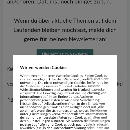
angehören. Dafür ist noch einiges zu tun.
Wenn du über aktuelle Themen auf dem
Laufenden bleiben möchtest, melde dich
gerne für meinen Newsletter an:
Hier geht´s zum Newsletter
Wir verwenden Cookies
Persönliches
Traumaprävention
Kathegorie:
Wir nutzen auf unserer Webseite Cookies. Einige Cookies
sind notwendig (z.B. für den Warenkorb) andere sind nicht
notwendig. Die nicht-notwendigen Cookies helfen uns bei
Post
vorheriger Artikel
Post
nächster Artikel
der Optimierung unseres Online-Angebotes, unserer
Webseitenfunktionen und werden für Marketingzwecke
eingesetzt. Die Einwilligung umfasst die Speicherung von
navigation
navigation
Informationen auf Ihrem Endgerät, das Auslesen
13 Kommentare
personenbezogener Daten sowie deren Verarbeitung.
Klicken Sie auf „Alle akzeptieren“, um in den Einsatz von
nicht notwendigen Cookies einzuwilligen oder auf „Alle
ablehnen“, wenn Sie sich anders entscheiden. Sie können
unter „Einstellungen verwalten“ detaillierte Informationen
Astridka
sagt:
der von uns eingesetzten Arten von Cookies erhalten und
deren Einstellungen aufrufen. Sie können die Einstellungen
17. Juni 2024 um 13:53 Uhr
jederzeit aufrufen und Cookies auch nachträglich jederzeit
abwählen (z.B. in der Datenschutzerklärung oder unten auf