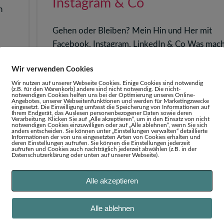
Instagram & Co
n
Gehen oder Bleiben? Mein Hin und Her mit
Facebook, Instagram, LinkedIn & Co Was mach
mit den Sozialen Medien? […]
Wir verwenden Cookies
esen
Wir nutzen auf unserer Webseite Cookies. Einige Cookies sind notwendig
(z.B. für den Warenkorb) andere sind nicht notwendig. Die nicht-
Weiter
2 Feb.
notwendigen Cookies helfen uns bei der Optimierung unseres Online-
Angebotes, unserer Webseitenfunktionen und werden für Marketingzwecke
eingesetzt. Die Einwilligung umfasst die Speicherung von Informationen auf
Ihrem Endgerät, das Auslesen personenbezogener Daten sowie deren
Verarbeitung. Klicken Sie auf „Alle akzeptieren“, um in den Einsatz von nicht
notwendigen Cookies einzuwilligen oder auf „Alle ablehnen“, wenn Sie sich
anders entscheiden. Sie können unter „Einstellungen verwalten“ detaillierte
Informationen der von uns eingesetzten Arten von Cookies erhalten und
deren Einstellungen aufrufen. Sie können die Einstellungen jederzeit
aufrufen und Cookies auch nachträglich jederzeit abwählen (z.B. in der
Datenschutzerklärung oder unten auf unserer Webseite).
Alle akzeptieren
Alle ablehnen