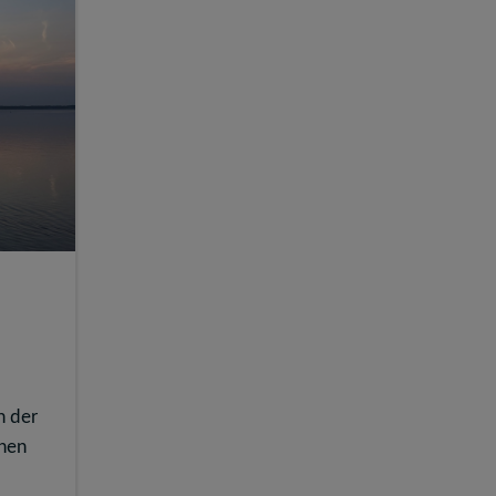
n der
chen