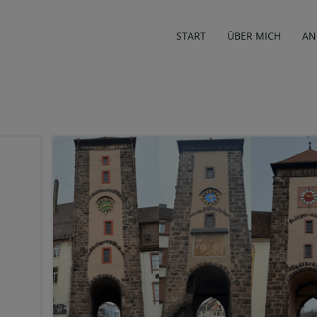
START
ÜBER MICH
AN