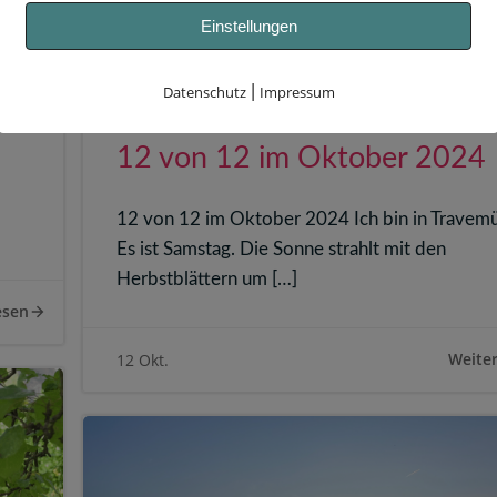
Einstellungen
Datenschutz
|
Impressum
4
12 von 12 im Oktober 2024
12 von 12 im Oktober 2024 Ich bin in Travem
Es ist Samstag. Die Sonne strahlt mit den
Herbstblättern um […]
esen
Weiter
12 Okt.