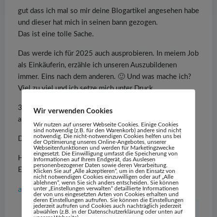
gut dass ich mal so mir deine Blogartikel angesehen habe
und dieser hat mich in seinen bann gezogen.
Das ist eine tolle Sache.
Das werde ich für 2025 auch ausprobieren. In meiem Job
als Einkäuferin, erzähle ich unseren Auszubildenen
immer. Eins nach dem anderen. 🙂 Und was mache ich?
Viel zu viel und ich setze mich unter Druck.
3 Monate, das ist eine sehr gute Zeit und das werde ich
Wir verwenden Cookies
ausprobieren.
Wir nutzen auf unserer Webseite Cookies. Einige Cookies
sind notwendig (z.B. für den Warenkorb) andere sind nicht
notwendig. Die nicht-notwendigen Cookies helfen uns bei
Danke für diesen tollen Blogartikel.
der Optimierung unseres Online-Angebotes, unserer
Webseitenfunktionen und werden für Marketingzwecke
eingesetzt. Die Einwilligung umfasst die Speicherung von
Herzliche Grüße
Informationen auf Ihrem Endgerät, das Auslesen
personenbezogener Daten sowie deren Verarbeitung.
Elke von einfachelke.de
Klicken Sie auf „Alle akzeptieren“, um in den Einsatz von
nicht notwendigen Cookies einzuwilligen oder auf „Alle
ablehnen“, wenn Sie sich anders entscheiden. Sie können
antworten
unter „Einstellungen verwalten“ detaillierte Informationen
der von uns eingesetzten Arten von Cookies erhalten und
deren Einstellungen aufrufen. Sie können die Einstellungen
jederzeit aufrufen und Cookies auch nachträglich jederzeit
Marion Abend
sagt:
abwählen (z.B. in der Datenschutzerklärung oder unten auf