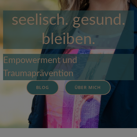
seelisch. gesund.
bleiben.
Empowerment und
Traumaprävention
BLOG
ÜBER MICH