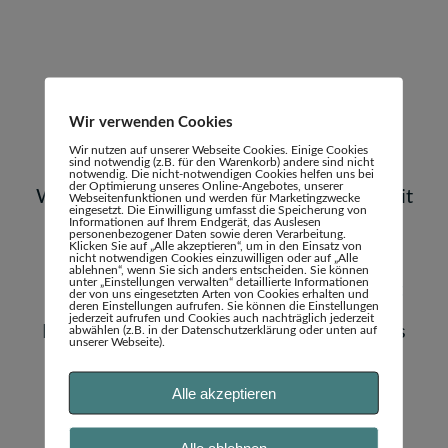
M-PowerHaus
®
Wir verwenden Cookies
Wir nutzen auf unserer Webseite Cookies. Einige Cookies
Seelische Erste Selbsthilfe
sind notwendig (z.B. für den Warenkorb) andere sind nicht
notwendig. Die nicht-notwendigen Cookies helfen uns bei
der Optimierung unseres Online-Angebotes, unserer
Weil es Zeiten gibt, in denen wir keine Zeit
Webseitenfunktionen und werden für Marketingzwecke
eingesetzt. Die Einwilligung umfasst die Speicherung von
Informationen auf Ihrem Endgerät, das Auslesen
verlieren sollten.
personenbezogener Daten sowie deren Verarbeitung.
Klicken Sie auf „Alle akzeptieren“, um in den Einsatz von
nicht notwendigen Cookies einzuwilligen oder auf „Alle
ablehnen“, wenn Sie sich anders entscheiden. Sie können
unter „Einstellungen verwalten“ detaillierte Informationen
Trauma-Prävention + Krisenmanagement
der von uns eingesetzten Arten von Cookies erhalten und
deren Einstellungen aufrufen. Sie können die Einstellungen
jederzeit aufrufen und Cookies auch nachträglich jederzeit
D
as Schutzprogramm biete ich sowohl als
abwählen (z.B. in der Datenschutzerklärung oder unten auf
unserer Webseite).
Seminar al
s auch als Einzelcoaching an.
Alle akzeptieren
WEITERLESEN
Alle ablehnen