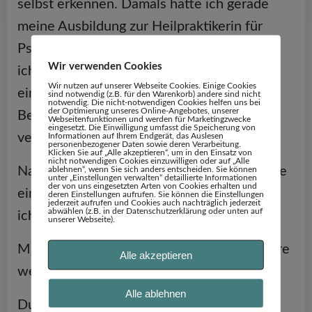
selbst erkennen. Damals hatte ich gerade
meine Ausbildung zur Heilpraktikerin für
Psychotherapie begonnen. Allerdings hatte
Wir verwenden Cookies
ich noch keine Vorstellung davon, wie sich
Wir nutzen auf unserer Webseite Cookies. Einige Cookies
ein erfolgreicher Abschluss mit meiner
sind notwendig (z.B. für den Warenkorb) andere sind nicht
notwendig. Die nicht-notwendigen Cookies helfen uns bei
der Optimierung unseres Online-Angebotes, unserer
Berufstätigkeit und meiner Familie
Webseitenfunktionen und werden für Marketingzwecke
eingesetzt. Die Einwilligung umfasst die Speicherung von
vereinbaren ließen.
Informationen auf Ihrem Endgerät, das Auslesen
personenbezogener Daten sowie deren Verarbeitung.
Klicken Sie auf „Alle akzeptieren“, um in den Einsatz von
nicht notwendigen Cookies einzuwilligen oder auf „Alle
Nach diesen 5 Tagen hatte ich das. Ich hatte
ablehnen“, wenn Sie sich anders entscheiden. Sie können
unter „Einstellungen verwalten“ detaillierte Informationen
der von uns eingesetzten Arten von Cookies erhalten und
ein klares Bild, ein Ziel. Auf dieses Ziel bin
deren Einstellungen aufrufen. Sie können die Einstellungen
jederzeit aufrufen und Cookies auch nachträglich jederzeit
abwählen (z.B. in der Datenschutzerklärung oder unten auf
ich zugesteuert.
unserer Webseite).
Mir war klar: Das möchte ich auch an andere
Alle akzeptieren
weitergeben!
Alle ablehnen
Du interessierst dich für ein Coaching mit