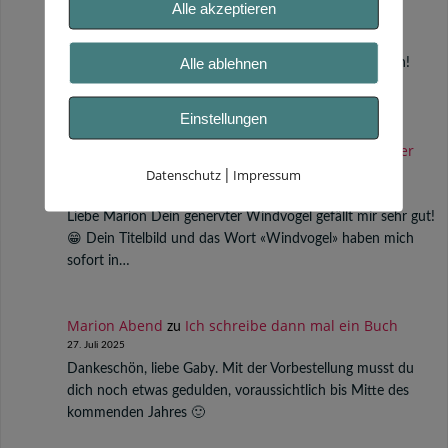
Alle akzeptieren
Marion Abend
12 von 12 im Oktober 2025
zu
12. Oktober 2025
Alle ablehnen
Hallo Susanne, wie schön, auch von dir wieder zu lesen!
Herzliche Grüße in die Schweiz!
Einstellungen
Susanne Wagner Atemsinn
12 von 12 im Oktober
zu
2025
Datenschutz
Impressum
|
12. Oktober 2025
Liebe Marion Dein genervter Windvogel gefällt mir sehr gut!
😁 Dein Titelbild und das Wort «Windvogel» haben mich
sofort in…
Marion Abend
Ich schreibe dann mal ein Buch
zu
27. Juli 2025
Dankeschön, liebe Gaby. Mit der Vorbestellung musst du
dich noch etwas gedulden, voraussichtlich bis Mitte des
kommenden Jahres 🙂