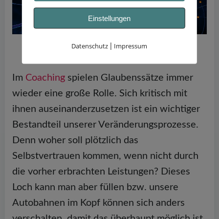
Einstellungen
Glaubenssätze und Gewohnheiten werden zu neuronalen
Datenschutz
Impressum
|
Autobahnen
Im
Coaching
spielen Glaubenssätze immer
wieder eine große Rolle. Sich kritisch mit
ihnen auseinanderzusetzen ist ein wichtiger
Bestandteil unserer Veränderungsprozesse.
Denn woher soll plötzlich das
Selbstvertrauen kommen, wenn nicht durch
die vorher erbrachten Leistungen? Dieses
Loch kann man aber füllen bzw. unsere
Autobahnen im Kopf können sich anders
verschalten, damit das überhaupt möglich ist.