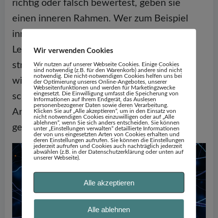
richtig oder falsch bewertest, geben sie
einen inneren Rahmen. Wer zum Beispiel
innerlich davon überzeugt ist, erst durch
Leistung Liebe zu verdienen, wird danach
Wir verwenden Cookies
streben, Leistung zu zeigen. Im Gegenzug
Wir nutzen auf unserer Webseite Cookies. Einige Cookies
sind notwendig (z.B. für den Warenkorb) andere sind nicht
notwendig. Die nicht-notwendigen Cookies helfen uns bei
wird es ihm aller Voraussicht nach sehr
der Optimierung unseres Online-Angebotes, unserer
Webseitenfunktionen und werden für Marketingzwecke
eingesetzt. Die Einwilligung umfasst die Speicherung von
schwer fallen, ohne bestimmte Leistungen
Informationen auf Ihrem Endgerät, das Auslesen
personenbezogener Daten sowie deren Verarbeitung.
Anerkennung annehmen zu können oder
Klicken Sie auf „Alle akzeptieren“, um in den Einsatz von
nicht notwendigen Cookies einzuwilligen oder auf „Alle
ablehnen“, wenn Sie sich anders entscheiden. Sie können
geliebt zu werden.
unter „Einstellungen verwalten“ detaillierte Informationen
der von uns eingesetzten Arten von Cookies erhalten und
deren Einstellungen aufrufen. Sie können die Einstellungen
jederzeit aufrufen und Cookies auch nachträglich jederzeit
abwählen (z.B. in der Datenschutzerklärung oder unten auf
unserer Webseite).
Alle akzeptieren
Alle ablehnen