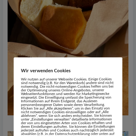
Wir verwenden Cookies
Wir nutzen auf unserer Webseite Cookies. Einige Cookies
sind notwendig (z.B. für den Warenkorb) andere sind nicht
notwendig. Die nicht-notwendigen Cookies helfen uns bei
der Optimierung unseres Online-Angebotes, unserer
Webseitenfunktionen und werden für Marketingzwecke
eingesetzt. Die Einwilligung umfasst die Speicherung von
Informationen auf Ihrem Endgerät, das Auslesen
personenbezogener Daten sowie deren Verarbeitung.
Klicken Sie auf „Alle akzeptieren“, um in den Einsatz von
nicht notwendigen Cookies einzuwilligen oder auf „Alle
ablehnen“, wenn Sie sich anders entscheiden. Sie können
Völlerei auf Hven
unter „Einstellungen verwalten“ detaillierte Informationen
der von uns eingesetzten Arten von Cookies erhalten und
deren Einstellungen aufrufen. Sie können die Einstellungen
jederzeit aufrufen und Cookies auch nachträglich jederzeit
abwählen (z.B. in der Datenschutzerklärung oder unten auf