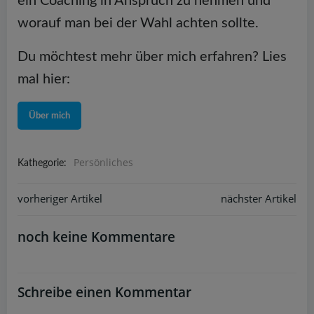
ein Coaching in Anspruch zu nehmen und
worauf man bei der Wahl achten sollte.
Du möchtest mehr über mich erfahren? Lies
mal hier:
Über mich
Persönliches
Kathegorie:
Post
vorheriger Artikel
Post
nächster Artikel
navigation
navigation
noch keine Kommentare
Schreibe einen Kommentar