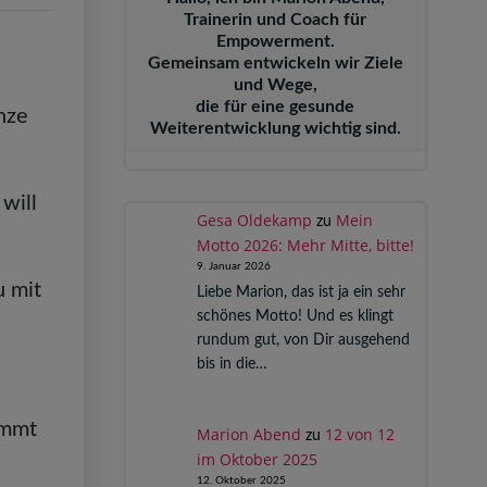
Trainerin und Coach für
Empowerment.
Gemeinsam entwickeln wir Ziele
und Wege,
die für eine gesunde
nze
Weiterentwicklung wichtig sind.
will
Gesa Oldekamp
Mein
zu
Motto 2026: Mehr Mitte, bitte!
9. Januar 2026
u mit
Liebe Marion, das ist ja ein sehr
schönes Motto! Und es klingt
rundum gut, von Dir ausgehend
bis in die…
immt
Marion Abend
12 von 12
zu
im Oktober 2025
12. Oktober 2025