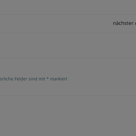
nächster 
Post
navigation
erliche Felder sind mit
*
markiert