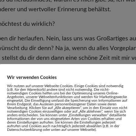
onderer und wertvoller Erinnerung behältst.
chtest du wirklich?
en dir herlaufen. Nein, lass uns was Großartiges a
scht du dir denn? Na ja, wenn du alles Vorgepla
e stellst du dir denn dann eine schöne Zeit mit mir 
Wir verwenden Cookies
e Möglichkeiten und glaube mir: Ich bi
Wir nutzen auf unserer Webseite Cookies. Einige Cookies sind notwendig
(z.B. für den Warenkorb) andere sind nicht notwendig. Die nicht-
notwendigen Cookies helfen uns bei der Optimierung unseres Online-
h? Ich mache mit!
Angebotes, unserer Webseitenfunktionen und werden für Marketingzwecke
eingesetzt. Die Einwilligung umfasst die Speicherung von Informationen auf
Ihrem Endgerät, das Auslesen personenbezogener Daten sowie deren
Verarbeitung. Klicken Sie auf „Alle akzeptieren“, um in den Einsatz von nicht
notwendigen Cookies einzuwilligen oder auf „Alle ablehnen“, wenn Sie sich
anders entscheiden. Sie können unter „Einstellungen verwalten“ detaillierte
Informationen der von uns eingesetzten Arten von Cookies erhalten und
deren Einstellungen aufrufen. Sie können die Einstellungen jederzeit
aufrufen und Cookies auch nachträglich jederzeit abwählen (z.B. in der
Datenschutzerklärung oder unten auf unserer Webseite).