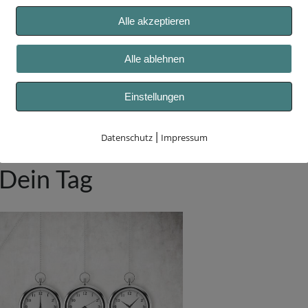
 sagen wirst: „Danke! Schön, dass du da warst. Un
Alle akzeptieren
eben hast. Schön, dass du auf dich aufmerksam gema
gar nicht wirklich beachtet.“
Alle ablehnen
st du mich weiterhin in deinem Herzen tragen und
Einstellungen
Datenschutz
|
Impressum
t alles, was ich mir wünsche.
Dein Tag