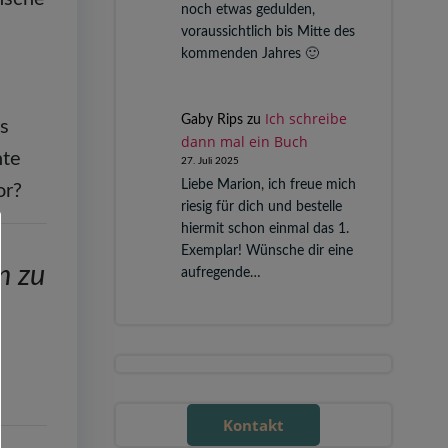
noch etwas gedulden,
voraussichtlich bis Mitte des
kommenden Jahres 🙂
Ich schreibe
Gaby Rips
zu
us
dann mal ein Buch
nte
27. Juli 2025
Liebe Marion, ich freue mich
vor?
riesig für dich und bestelle
hiermit schon einmal das 1.
Exemplar! Wünsche dir eine
n zu
aufregende…
Kontakt