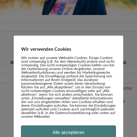
Hallo, ich bin Marion Abend,
Trainerin und Coach für
Wir verwenden Cookies
Empowerment.
Gemeinsam entwickeln wir Ziele und Wege,
Wir nutzen auf unserer Webseite Cookies. Einige Cookies
sind notwendig (z.B. für den Warenkorb) andere sind nicht
die für eine gesunde Weiterentwicklung wichtig sind.
notwendig. Die nicht-notwendigen Cookies helfen uns bei
der Optimierung unseres Online-Angebotes, unserer
Webseitenfunktionen und werden für Marketingzwecke
eingesetzt. Die Einwilligung umfasst die Speicherung von
Informationen auf Ihrem Endgerät, das Auslesen
personenbezogener Daten sowie deren Verarbeitung.
Klicken Sie auf „Alle akzeptieren“, um in den Einsatz von
Gesa Oldekamp
Mein Motto 2026: Mehr Mitte, bitte!
zu
nicht notwendigen Cookies einzuwilligen oder auf „Alle
ablehnen“, wenn Sie sich anders entscheiden. Sie können
9. Januar 2026
unter „Einstellungen verwalten“ detaillierte Informationen
Liebe Marion, das ist ja ein sehr schönes Motto! Und es
der von uns eingesetzten Arten von Cookies erhalten und
deren Einstellungen aufrufen. Sie können die Einstellungen
klingt rundum gut, von Dir ausgehend bis in die…
jederzeit aufrufen und Cookies auch nachträglich jederzeit
abwählen (z.B. in der Datenschutzerklärung oder unten auf
unserer Webseite).
Marion Abend
12 von 12 im Oktober 2025
zu
Alle akzeptieren
12. Oktober 2025