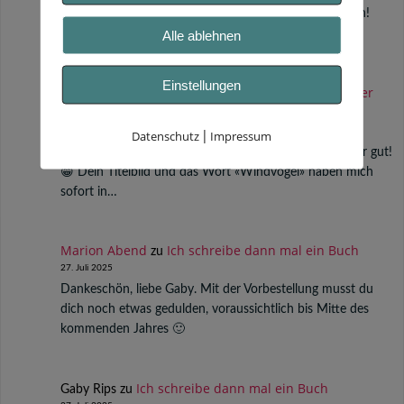
Hallo Susanne, wie schön, auch von dir wieder zu lesen!
Herzliche Grüße in die Schweiz!
Alle ablehnen
Einstellungen
Susanne Wagner Atemsinn
12 von 12 im Oktober
zu
2025
12. Oktober 2025
Datenschutz
Impressum
|
Liebe Marion Dein genervter Windvogel gefällt mir sehr gut!
😁 Dein Titelbild und das Wort «Windvogel» haben mich
sofort in…
Marion Abend
Ich schreibe dann mal ein Buch
zu
27. Juli 2025
Dankeschön, liebe Gaby. Mit der Vorbestellung musst du
dich noch etwas gedulden, voraussichtlich bis Mitte des
kommenden Jahres 🙂
Ich schreibe dann mal ein Buch
Gaby Rips
zu