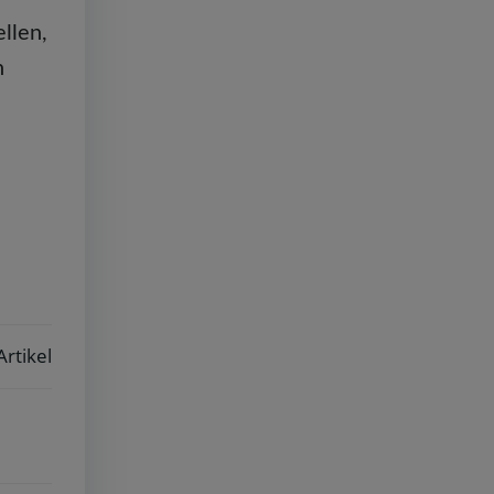
llen,
h
Artikel