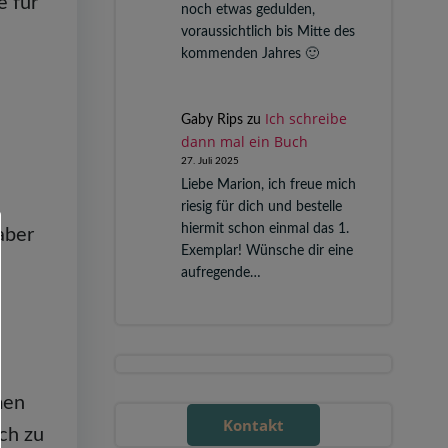
e für
noch etwas gedulden,
voraussichtlich bis Mitte des
kommenden Jahres 🙂
Ich schreibe
Gaby Rips
zu
dann mal ein Buch
27. Juli 2025
Liebe Marion, ich freue mich
riesig für dich und bestelle
hiermit schon einmal das 1.
 aber
Exemplar! Wünsche dir eine
aufregende…
men
Kontakt
ch zu