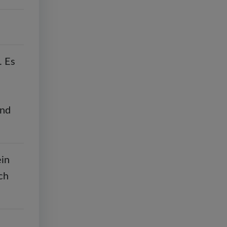
. Es
und
ein
ch