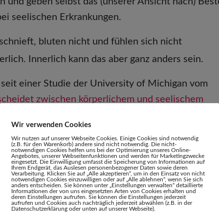
n und geben selbst das (unserer Ansicht nach) Best
 bei seelischen Erkrankungen.
chnieft, bluten nicht und fühlen sich nicht
erlich. Innerlich kann das aber ganz anders sein.
eit einer Studie der University of Michigan vom
scheidet zwischen körperlichem und seelischem
gal, ob wir seelisch oder körperlich krank sind – uns
Wir verwenden Cookies
Wir nutzen auf unserer Webseite Cookies. Einige Cookies sind notwendig
(z.B. für den Warenkorb) andere sind nicht notwendig. Die nicht-
notwendigen Cookies helfen uns bei der Optimierung unseres Online-
Angebotes, unserer Webseitenfunktionen und werden für Marketingzwecke
eingesetzt. Die Einwilligung umfasst die Speicherung von Informationen auf
Ihrem Endgerät, das Auslesen personenbezogener Daten sowie deren
äften in uns, müssen aber auch hineinspringen.
Verarbeitung. Klicken Sie auf „Alle akzeptieren“, um in den Einsatz von nicht
notwendigen Cookies einzuwilligen oder auf „Alle ablehnen“, wenn Sie sich
anders entscheiden. Sie können unter „Einstellungen verwalten“ detaillierte
Informationen der von uns eingesetzten Arten von Cookies erhalten und
r der „So-tun-als-ob-alles-gut-wäre-Methode“ kom
deren Einstellungen aufrufen. Sie können die Einstellungen jederzeit
aufrufen und Cookies auch nachträglich jederzeit abwählen (z.B. in der
Datenschutzerklärung oder unten auf unserer Webseite).
Genauso ehrlich wie zu unserem Körper müssen wir au