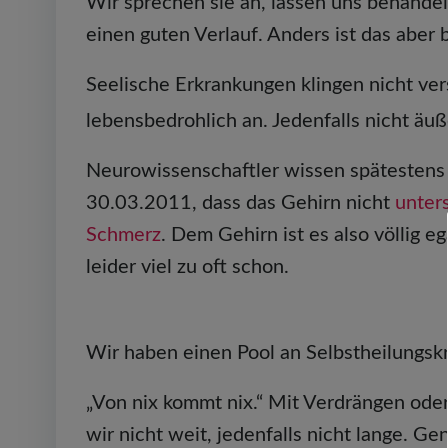
Wir sprechen sie an, lassen uns behandel
einen guten Verlauf. Anders ist das aber
Seelische Erkrankungen klingen nicht vers
lebensbedrohlich an. Jedenfalls nicht äuß
Neurowissenschaftler wissen spätestens s
30.03.2011, dass das Gehirn nicht
unter
Schmerz
. Dem Gehirn ist es also völlig e
leider viel zu oft schon.
Wir haben einen Pool an Selbstheilungskr
„Von nix kommt nix.“ Mit Verdrängen ode
wir nicht weit, jedenfalls nicht lange. 