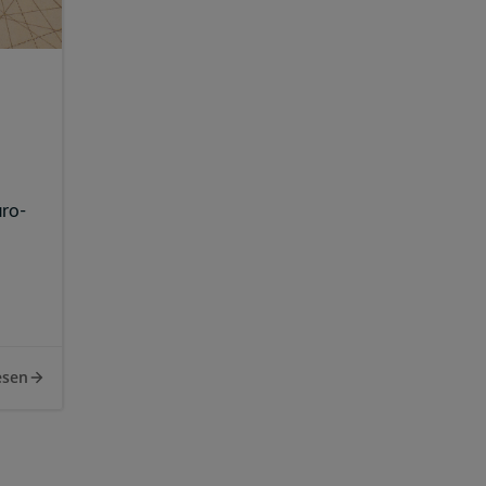
ro-
esen