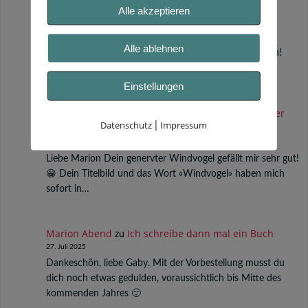
Alle akzeptieren
Marion Abend
12 von 12 im Oktober 2025
zu
12. Oktober 2025
Alle ablehnen
Hallo Susanne, wie schön, auch von dir wieder zu lesen!
Herzliche Grüße in die Schweiz!
Einstellungen
Susanne Wagner Atemsinn
12 von 12 im Oktober
zu
Datenschutz
Impressum
|
2025
12. Oktober 2025
Liebe Marion Dein genervter Windvogel gefällt mir sehr gut!
😁 Dein Titelbild und das Wort «Windvogel» haben mich
sofort in…
Marion Abend
Ich schreibe dann mal ein Buch
zu
27. Juli 2025
Dankeschön, liebe Gaby. Mit der Vorbestellung musst du
dich noch etwas gedulden, voraussichtlich bis Mitte des
kommenden Jahres 🙂