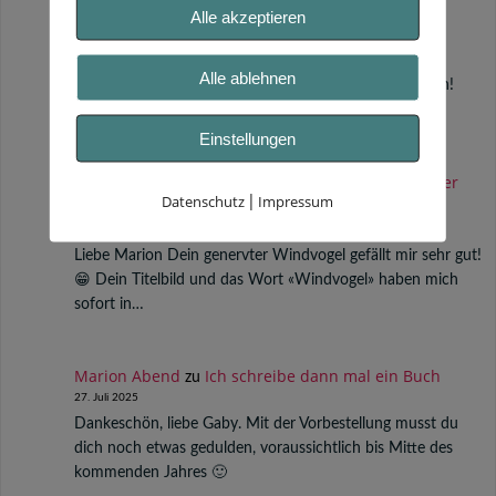
Alle akzeptieren
Marion Abend
12 von 12 im Oktober 2025
zu
12. Oktober 2025
Alle ablehnen
Hallo Susanne, wie schön, auch von dir wieder zu lesen!
Herzliche Grüße in die Schweiz!
Einstellungen
Susanne Wagner Atemsinn
12 von 12 im Oktober
zu
Datenschutz
Impressum
|
2025
12. Oktober 2025
Liebe Marion Dein genervter Windvogel gefällt mir sehr gut!
😁 Dein Titelbild und das Wort «Windvogel» haben mich
sofort in…
Marion Abend
Ich schreibe dann mal ein Buch
zu
27. Juli 2025
Dankeschön, liebe Gaby. Mit der Vorbestellung musst du
dich noch etwas gedulden, voraussichtlich bis Mitte des
kommenden Jahres 🙂